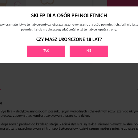
SKLEP DLA OSÓB PEŁNOLETNICH
zawiera materiały o tematyce erotycznej przeznaczone wyłącznie dla osób pełnoletnich. Jeśli nie jest
pełnoletnią lub nie chcesz oglądać treści o tej tematyce, opuść stronę.
CZY MASZ UKOŃCZONE 18 LAT?
TAK
NIE
ną
Bye Bra – dedykowany osobom poszukującym wygodnych i dyskretnych rozwiązań do ukrywan
 plecow, zapewniając komfort użytkowania przez cały dzień.
a dopasować produkt do każdego stroju. Zaciski Bye Bra są lekkie, niemal niewyczuwalne po
tora ułatwia przechowywanie i transport akcesoriow, dzięki czemu możesz mieć je zawsze p