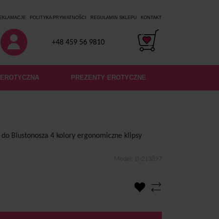
REKLAMACJE
POLITYKA PRYWATNOŚCI
REGULAMIN SKLEPU
KONTAKT
+48 459 56 9810
 EROTYCZNA
PREZENTY EROTYCZNE
 do Biustonosza 4 kolory ergonomiczne klipsy
Model:
D-213897