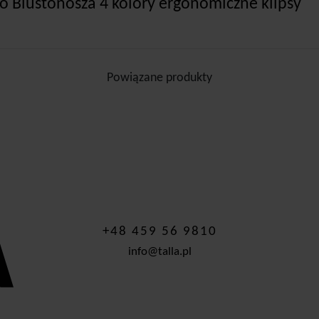
do Biustonosza 4 kolory ergonomiczne klipsy
Powiązane produkty
+48 459 56 9810
info@talla.pl