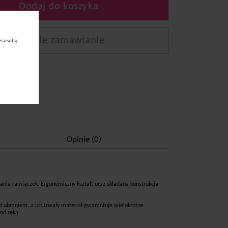
Dodaj do koszyka
Szybkie zamawianie
eś osobą
Opinie (0)
ia ramiączek. Ergonomiczny kształt oraz składana konstrukcja
d ubraniem, a ich trwały materiał gwarantuje wielokrotne
od ręką.