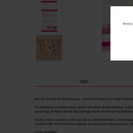
Strona 
Next
Opis
Bye Bra Zaciski do Biustonosza – Zestaw 4 Kolorow z Torbą Podroż
Przedstawiamy innowacyjny system zaciskow do biustonosza marki 
sprawiają, że klipsy łatwo dopasowują się do anatomicznej budowy
Każdy zestaw zawiera cztery zaciski w rożnych kolorach, co pozwal
użytkowanie. W komplecie znajduje się poręczna torba podrożna, k
Cechy produktu: