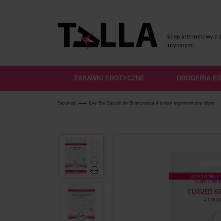
Sklep internetowy z 
intymnymi
ZABAWKI EROTYCZNE
DROGERIA E
Sexshop
Bye Bra Zaciski do Biustonosza 4 kolory ergonomiczne klipsy