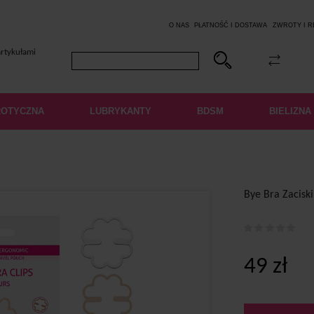
O NAS
PŁATNOŚĆ I DOSTAWA
ZWROTY I 
artykułami
ROTYCZNA
LUBRYKANTY
BDSM
BIELIZNA
Bye Bra Zaciski
49
zł