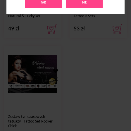
TAK
NIE
Ta-Ta-Toos - Tatuaż
Tatuaż tymczasowy - Bijoux
tymczasowy na biust - 100%
Indiscrets Mimi Temporary
Natural & Lucky You
Tattoo 3 Sets
49
zł
53
zł
Zestaw tymczasowych
tatuaży - Tattoo Set Rocker
Chick