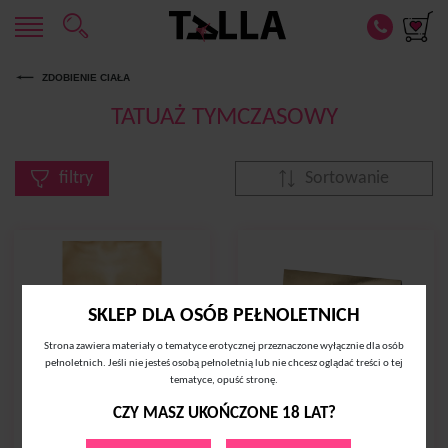
ZDOBIENIE CIAŁA
TATUAŻ TYMCZASOWY
filtry
Sortowanie
SKLEP DLA OSÓB PEŁNOLETNICH
Strona zawiera materiały o tematyce erotycznej przeznaczone wyłącznie dla osób
pełnoletnich. Jeśli nie jesteś osobą pełnoletnią lub nie chcesz oglądać treści o tej
tematyce, opuść stronę.
CZY MASZ UKOŃCZONE 18 LAT?