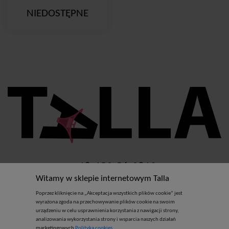
NIEDOSTĘPNE
+48 459 56 9810
Witamy w sklepie internetowym Talla
info@talla.pl
Poprzez kliknięcie na „Akceptacja wszystkich plików cookie” jest
wyrażona zgoda na przechowywanie plików cookie na swoim
urządzeniu w celu usprawnienia korzystania z nawigacji strony,
analizowania wykorzystania strony i wsparcia naszych działań
Uwaga! Ta strona zawiera materiały dla dorosłych, które
marketingowych
Polityka cookies