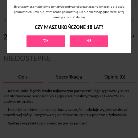
Strona zawiera materiały o tematyce erotycznej przeznaczone wyłącznie dla osób
pełnoletnich. Jeśli nie jesteś osobą pełnoletnią lub nie chcesz oglądać treści o tej
tematyce, opuść stronę.
Model:
DJH285A
CZY MASZ UKOŃCZONE 18 LAT?
273
zł
TAK
NIE
NIEDOSTĘPNE
Opis
Specyfikacja
Opinie (0)
Roman Todd będzie Twoim najnowszym partnerem! Jego sygnowany kutas
jest uformowany bezpośrednio z jego ciała z realistycznego ULTRASKYNU o
podwójnej gęstości.
Materiał ten doskonale oddaje każdy szczegół, naśladuje wyjątkowy dotyk
prawdziwej skóry i rozgrzewa się do temperatury ciała podczas użytkowania.
Spełnij swoją fantazję o gwieździe porno już dziś!